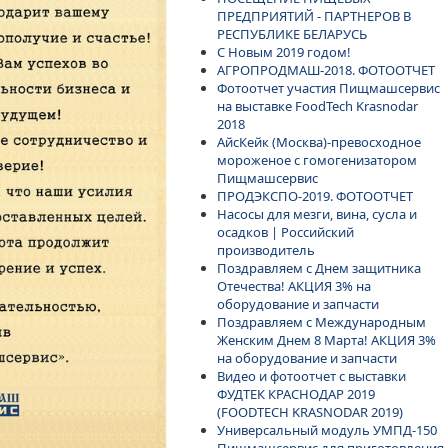
ПРЕДПРИЯТИЙ - ПАРТНЕРОВ В
РЕСПУБЛИКЕ БЕЛАРУСЬ
С Новым 2019 годом!
АГРОПРОДМАШ-2018. ФОТООТЧЕТ
Фотоотчет участия Пищмашсервис
на выставке FoodTech Krasnodar
2018
АйсКейк (Москва)-превосходное
мороженое с гомогенизатором
Пищмашсервис
ПРОДЭКСПО-2019. ФОТООТЧЕТ
Насосы для мезги, вина, сусла и
осадков | Российский
производитель
Поздравляем с Днем защитника
Отечества! АКЦИЯ 3% на
оборудование и запчасти
Поздравляем с Международным
Женским Днем 8 Марта! АКЦИЯ 3%
на оборудование и запчасти
Видео и фотоотчет с выставки
ФУДТЕК КРАСНОДАР 2019
(FOODTECH KRASNODAR 2019)
Универсальный модуль УМПД-150
Пищмашсервис для приготовления