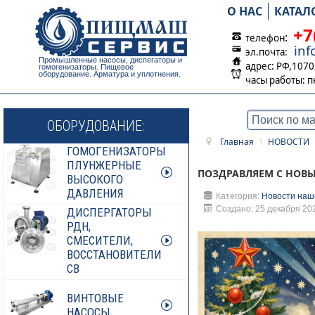
О НАС
КАТАЛ
+7
:
телефон
in
эл.почта:
Промышленные насосы, диспегаторы и
адрес: РФ,1070
гомогенизаторы. Пищевое
оборудование. Арматура и уплотнения.
часы работы:
п
ОБОРУДОВАНИЕ:
Главная
\
НОВОСТИ
ГОМОГЕНИЗАТОРЫ
ПЛУНЖЕРНЫЕ
ПОЗДРАВЛЯЕМ С НОВЫ
ВЫСОКОГО
ДАВЛЕНИЯ
Категория:
Новости наш
Создано: 25 декабря 20
ДИСПЕРГАТОРЫ
РДН,
СМЕСИТЕЛИ,
ВОССТАНОВИТЕЛИ
СВ
ВИНТОВЫЕ
НАСОСЫ