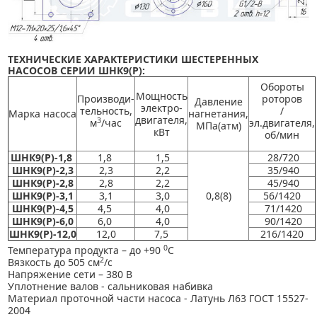
ТЕХНИЧЕСКИЕ ХАРАКТЕРИСТИКИ ШЕСТЕРЕННЫХ
НАСОСОВ
СЕРИИ ШНК9(Р)
:
Обороты
Мощность
Производи-
роторов
Давление
электро-
тельность,
/
Марка насоса
нагнетания,
двигателя,
3
м
/час
эл.двигателя,
МПа(атм)
кВт
об/мин
ШНК9(Р)-1,8
1,8
1,5
28/720
ШНК9(Р)-2,3
2,3
2,2
35/940
ШНК9(Р)-2,8
2,8
2,2
45/940
ШНК9(Р)-3,1
3,1
3,0
0,8(8)
56/1420
ШНК9(Р)-4,5
4,5
4,0
71/1420
ШНК9(Р)-6,0
6,0
4,0
90/1420
ШНК9(Р)-12,0
12,0
7,5
216/1420
0
Температура продукта – до +90
С
2
Вязкость до 505 см
/с
Напряжение сети – 380 В
Уплотнение валов - сальниковая набивка
Материал проточной части насоса - Латунь Л63 ГОСТ 15527-
2004