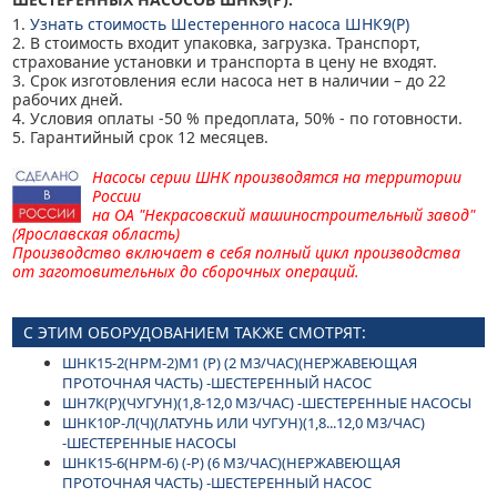
1.
Узнать стоимость Шестеренного насоса ШНК9(Р)
2. В стоимость входит упаковка, загрузка. Транспорт,
страхование установки и транспорта в цену не входят.
3. Срок изготовления если насоса нет в наличии – до 22
рабочих дней.
4. Условия оплаты -50 % предоплата, 50% - по готовности.
5. Гарантийный срок 12 месяцев.
Насосы серии ШНК производятся на территории
России
на
ОА "Некрасовский машиностроительный завод"
(Ярославская область)
Производство включает в себя полный цикл производства
от заготовительных до сборочных операций.
С ЭТИМ ОБОРУДОВАНИЕМ ТАКЖЕ СМОТРЯТ:
ШНК15-2(НРМ-2)М1 (Р) (2 М3/ЧАС)(НЕРЖАВЕЮЩАЯ
ПРОТОЧНАЯ ЧАСТЬ) -ШЕСТЕРЕННЫЙ НАСОС
ШН7К(Р)(ЧУГУН)(1,8-12,0 М3/ЧАС) -ШЕСТЕРЕННЫЕ НАСОСЫ
ШНК10Р-Л(Ч)(ЛАТУНЬ ИЛИ ЧУГУН)(1,8...12,0 М3/ЧАС)
-ШЕСТЕРЕННЫЕ НАСОСЫ
ШНК15-6(НРМ-6) (-Р) (6 М3/ЧАС)(НЕРЖАВЕЮЩАЯ
ПРОТОЧНАЯ ЧАСТЬ) -ШЕСТЕРЕННЫЙ НАСОС