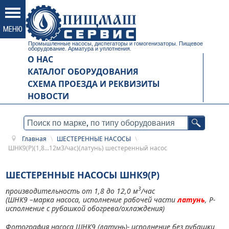
Промышленные насосы, диспегаторы и гомогенизаторы. Пищевое
оборудование. Арматура и уплотнения.
О НАС
КАТАЛОГ ОБОРУДОВАНИЯ
СХЕМА ПРОЕЗДА И РЕКВИЗИТЫ
НОВОСТИ
Главная
\
ШЕСТЕРЕННЫЕ НАСОСЫ
\
ШНК9(Р)(1,8...12м3/час)(латунь) шестеренный насос
ШЕСТЕРЕННЫЕ НАСОСЫ ШНК9(Р)
3
производительность от 1,8 до 12,0 м
/час
(ШНК9 –марка насоса, исполнение рабочей части
латунь
, Р-
исполнение с рубашкой обогрева/охлаждения)
Фотография насоса ШНК9 (латунь)- исполнение без рубашки