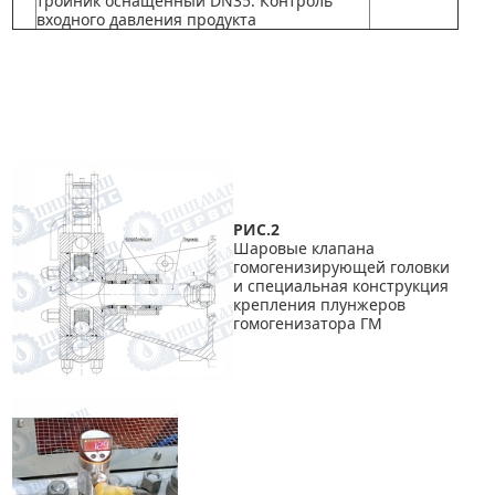
тройник оснащенный DN35. Контроль
входного давления продукта
Гомогенизатор для молока 15
00 литров в час
, Гомогенизатор для сока с
мякотью 15
00 литров в час
, Гомогенизатор для смесей мороженого 15
00 литров
в час
, Гомогенизатор для пластичных смазок 15
00 литров в час
, Гомогенизатор
для автомасел 1500 литров в час, Гомогенизатор для смазки и смазочных
материалов 1500 литров в час
РИС.2
Шаровые клапана
гомогенизирующей головки
и специальная конструкция
крепления плунжеров
гомогенизатора ГМ