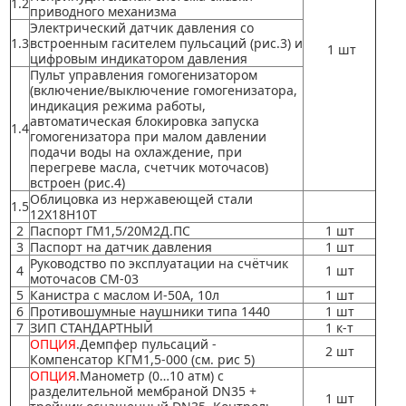
1.2
приводного механизма
Электрический датчик давления со
1.3
встроенным гасителем пульсаций (рис.3) и
1 шт
цифровым индикатором давления
Пульт управления гомогенизатором
(включение/выключение гомогенизатора,
индикация режима работы,
автоматическая блокировка запуска
1.4
гомогенизатора при малом давлении
подачи воды на охлаждение, при
перегреве масла, счетчик моточасов)
встроен (рис.4)
Облицовка из нержавеющей стали
1.5
12Х18Н10Т
2
Паспорт ГМ1,5/20М2Д.ПС
1 шт
3
Паспорт на датчик давления
1 шт
Руководство по эксплуатации на счётчик
4
1 шт
моточасов СМ-03
5
Канистра с маслом И-50А, 10л
1 шт
6
Противошумные наушники типа 1440
1 шт
7
ЗИП СТАНДАРТНЫЙ
1 к-т
ОПЦИЯ
.Демпфер пульсаций -
2 шт
Компенсатор КГМ1,5-000 (см. рис 5)
ОПЦИЯ
.
Манометр (0…10 атм) с
разделительной мембраной DN35 +
1 шт