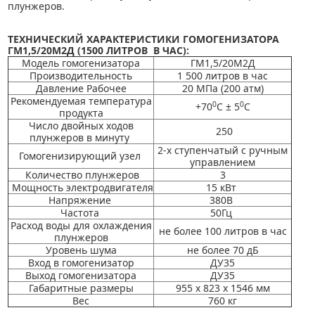
плунжеров.
ТЕХНИЧЕСКИЙ ХАРАКТЕРИСТИКИ
ГОМОГЕНИЗАТОРА
ГМ1,5/20М2Д (1500 ЛИТРОВ В ЧАС)
:
Модель гомогенизатора
ГМ1,5/20М2Д
Производительность
1 500 литров в час
Давление Рабочее
20 МПа (200 атм)
Рекомендуемая температура
0
0
+70
С
± 5
С
продукта
Число двойных ходов
250
плунжеров в минуту
2-х ступенчатый с ручным
Гомогенизирующий узел
управлением
Количество плунжеров
3
Мощность электродвигателя
15 кВт
Напряжение
380В
Частота
50Гц
Расход воды для охлаждения
не более 100 литров в час
плунжеров
Уровень шума
не более 70 дБ
Вход в гомогенизатор
ДУ35
Выход гомогенизатор
а
ДУ35
Габаритные размеры
955 х 823 х 1546 мм
Вес
760 кг