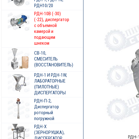
РДН10/20
РДН-10В (-30)
(-22), диспергатор
с объемной
камерой и
подающим
шнеком
СВ-10,
СМЕСИТЕЛЬ
(ВОССТАНОВИТЕЛЬ)
РДН-1 И РДН-1W,
ЛАБОРАТОРНЫЕ
(ПИЛОТНЫЕ)
ДИСПЕРГАТОРЫ
РДН-П-2,
Диспергатор
роторный
погружной
РДН-Х
(ЗЕРНОРУШКА),
РДН-
ДИСПЕРГАТОР