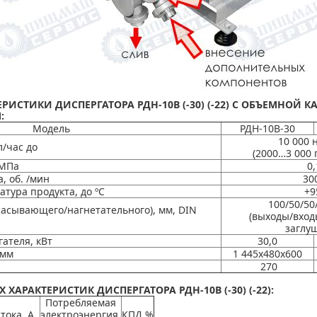
РИСТИКИ ДИСПЕРГАТОРА РДН-10В (-30) (-22) С ОБЪЕМНОЙ 
:
Модель
РДН-10В-30
10 000 
/час до
(2000…3 000 
 МПа
0,
, об. /мин
30
ура продукта, до ºС
+
100/50/50
асывающего/нагнетательного), мм, DIN
(выходы/вход
заглу
ателя, кВт
30,0
 мм
1 445х480х600
270
АРАКТЕРИСТИК ДИСПЕРГАТОРА РДН-10В (-30) (-22):
Потребляемая
 тока, А
электроэнергия,
КПД,%