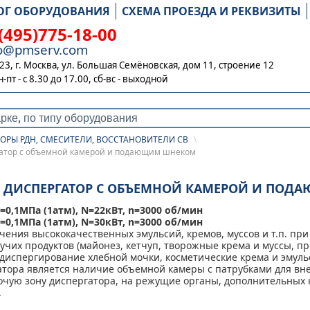
ОГ ОБОРУДОВАНИЯ
СХЕМА ПРОЕЗДА И РЕКВИЗИТЫ
(495)775-18-00
fo@pmserv.com
23, г. Москва, ул. Большая Семёновская, дом 11, строение 12
н-пт - с 8.30 до 17.00,
сб-вс - выходной
ОРЫ РДН, СМЕСИТЕЛИ, ВОССТАНОВИТЕЛИ СВ
\
ергатор с объемной камерой и подающим шнеком
-22), ДИСПЕРГАТОР С ОБЪЕМНОЙ КАМЕРОЙ И П
Р=0,1МПа (1атм), N=22кВт, n=3000 об/мин
Р=0,1МПа (1атм), N=30кВт, n=3000 об/мин
чения высококачественных эмульсий, кремов, муссов и т.п. пр
кучих продуктов (майонез, кетчуп, творожные крема и муссы, п
диспергирование хлебной мочки, косметические крема и эмульс
тора является наличие объемной камеры с патрубками для вн
очую зону диспергатора, на режущие органы, дополнительных 
.