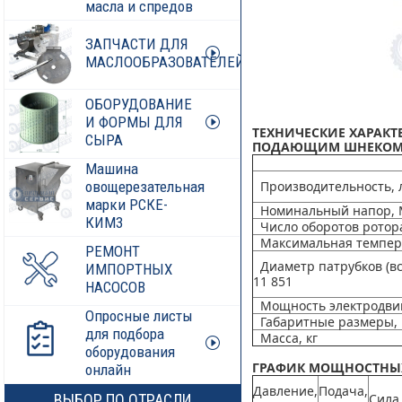
масла и спредов
ЗАПЧАСТИ ДЛЯ
МАСЛООБРАЗОВАТЕЛЕЙ
ОБОРУДОВАНИЕ
И ФОРМЫ ДЛЯ
ТЕХНИЧЕСКИЕ ХАРАКТЕ
СЫРА
ПОДАЮЩИМ ШНЕКОМ
Машина
овощерезательная
Производительность, л
марки РСКЕ-
Номинальный напор,
КИМ3
Число оборотов ротора
Максимальная температ
РЕМОНТ
Диаметр патрубков (вс
ИМПОРТНЫХ
11 851
НАСОСОВ
Мощность электродвиг
Опросные листы
Габаритные размеры,
для подбора
Масса, кг
оборудования
ГРАФИК МОЩНОСТНЫХ Х
онлайн
Давление,
Подача,
ВЫБОР ПО ОТРАСЛИ
Сила