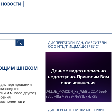
НОВОСТИ
ДИСПЕРГАТОРЫ РДН, СМЕСИТЕЛИ -
ООО ИТЦ"ПИЩМАШСЕРВИС"
ОДАЮЩИМ ШНЕКОМ
и диспергировании
роизводство
ии и многое другое).
есения
компонентов и
ДИСПЕРГАТОР ПИЩМАШСЕРВИС