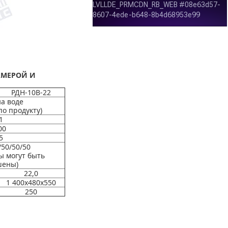
КАМЕРОЙ И
РДН-10В-22
на воде
по продукту)
1
00
95
/50/50/50
ы могут быть
шены)
22,0
1 400х480х550
250