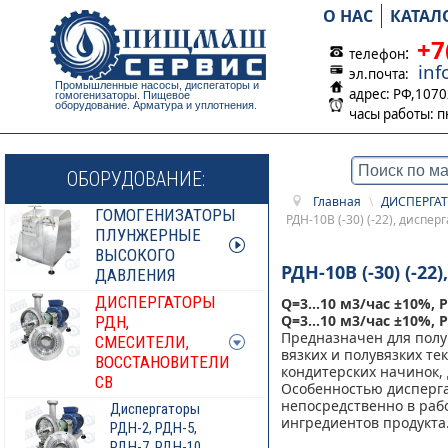
О НАС
КАТАЛ
+7
:
телефон
in
эл.почта:
Промышленные насосы, диспегаторы и
адрес: РФ,1070
гомогенизаторы. Пищевое
оборудование. Арматура и уплотнения.
часы работы:
п
ОБОРУДОВАНИЕ:
Главная
\
ДИСПЕРГАТ
ГОМОГЕНИЗАТОРЫ
РДН-10В (-30) (-22), дисп
ПЛУНЖЕРНЫЕ
ВЫСОКОГО
РДН-10В (-30) (
ДАВЛЕНИЯ
ДИСПЕРГАТОРЫ
Q=3...10 м3/час ±10%, 
Q=3...10 м3/час ±10%, 
РДН,
Предназначен для полу
СМЕСИТЕЛИ,
вязких и полувязких те
ВОССТАНОВИТЕЛИ
кондитерских начинок, 
СВ
Особенностью дисперга
непосредственно в раб
Диспергаторы
ингредиентов продукта
РДН-2, РДН-5,
РДН-7, РДН-10,