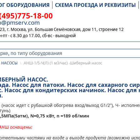
ОГ ОБОРУДОВАНИЯ
СХЕМА ПРОЕЗДА И РЕКВИЗИТЫ
(495)775-18-00
fo@pmserv.com
23, г. Москва, ул. Большая Семёновская, дом 11, строение 12
н-пт - с 8.30 до 17.00,
сб-вс - выходной
 НАСОСЫ
\
АНШ-1/5-Ч(Л) (1 м3/час) -Шиберный насос
ШИБЕРНЫЙ НАСОС.
да. Насос для патоки. Насос для сахарного сир
. Насос для кондитерских начинок. Насос для
.
 (насос идет с рубашкой обогрева вход/выход G1/2”), Ч- исполн
тунь)
,5МПа(5атм), N=0,75 кВт, n =189 об/мин
 АНШ оснащены:
 ответными частями на входе и выходе продукта (возможно исп