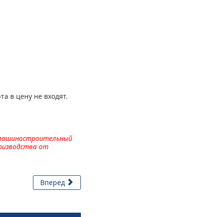
та в цену не входят.
 машиностроительный
роизводства от
Вперед