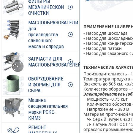
ФИЛЬТРЫ
МЕХАНИЧЕСКОЙ
ОЧИСТКИ
МАСЛООБРАЗОВАТЕЛИ
ПРИМЕНЕНИЕ ШИБЕРНО
для
- Насос для шоколада
производства
- Насос для шоколадных
сливочного
- Насос для кондитерск
масла и спредов
- Насос для патоки
- Насос для сахарного 
ЗАПЧАСТИ ДЛЯ
МАСЛООБРАЗОВАТЕЛЕЙ
ТЕХНИЧЕСКИЕ ХАРАКТ
Производительность - 1
ОБОРУДОВАНИЕ
Температура продукта –
Вязкость до 505 см. кв.
И ФОРМЫ ДЛЯ
Количество оборотов – 
СЫРА
Электродвигатель (общ
Мощность -0,75 кВт
Машина
Количество оборотов 
овощерезательная
Напряжение – 380 В
марки РСКЕ-
Материал проточной час
КИМ3
Ч- Серый чугун Сч20 Г
Л- Латунь Л63 ГОСТ 15
РЕМОНТ
отраслях промышленно