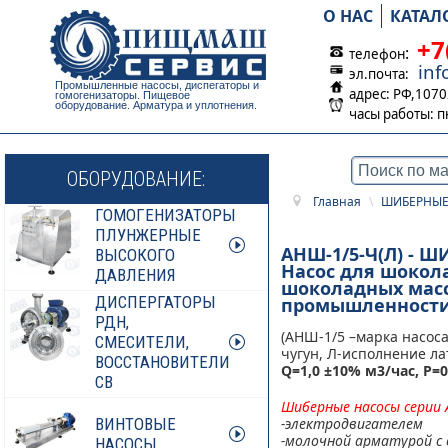
О НАС
КАТАЛ
+7
:
телефон
in
эл.почта:
Промышленные насосы, диспегаторы и
адрес: РФ,1070
гомогенизаторы. Пищевое
оборудование. Арматура и уплотнения.
часы работы:
п
ОБОРУДОВАНИЕ:
Главная
\
ШИБЕРНЫЕ
ГОМОГЕНИЗАТОРЫ
ПЛУНЖЕРНЫЕ
АНШ-1/5-Ч(Л) - 
ВЫСОКОГО
Насос для шокола
ДАВЛЕНИЯ
шоколадных масс
ДИСПЕРГАТОРЫ
промышленности
РДН,
(АНШ-1/5 –марка насоса
СМЕСИТЕЛИ,
чугун, Л-исполнение ла
ВОССТАНОВИТЕЛИ
Q=1,0 ±10% м3/час, Р=0
СВ
Шиберные насосы серии
ВИНТОВЫЕ
-электродвигателем
-молочной арматурой с
НАСОСЫ