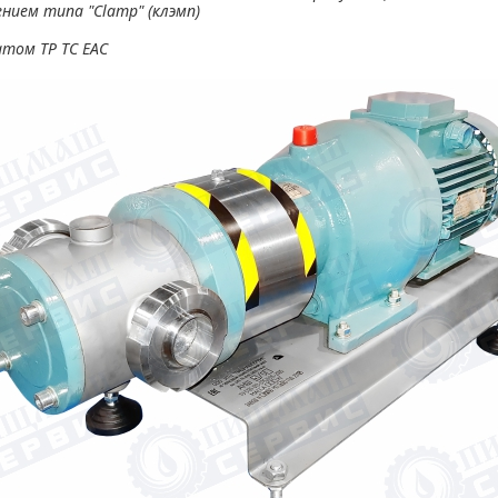
нием типа "Clamp" (клэмп)
том ТР ТС ЕАС