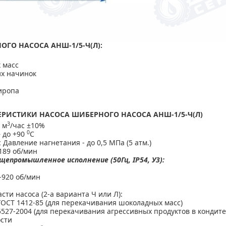
ГО НАСОСА АНШ-1/5-Ч(Л):
 масс
их начинок
сиропа
ЕРИСТИКИ НАСОСА ШИБЕРНОГО НАСОСА АНШ-1/5-Ч(Л)
3
 м
/час ±10%
0
 до +90
С
/с Давление нагнетания - до 0,5 МПа (5 атм.)
189 об/мин
епромышленное исполнение (50Гц, IP54, У3):
-920 об/мин
ти насоса (2-а варианта Ч или Л):
ОСТ 1412-85 (для перекачивания шоколадных масс)
527-2004 (для перекачивания агрессивных продуктов в кондите
сти