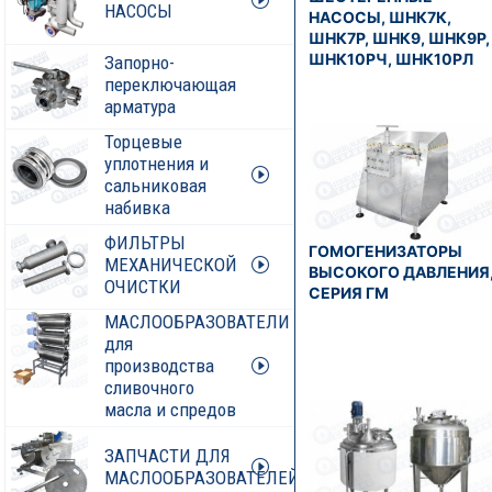
НАСОСЫ
НАСОСЫ, ШНК7К,
ШНК7Р, ШНК9, ШНК9Р,
ШНК10РЧ, ШНК10РЛ
Запорно-
переключающая
арматура
Торцевые
уплотнения и
сальниковая
набивка
ФИЛЬТРЫ
ГОМОГЕНИЗАТОРЫ
МЕХАНИЧЕСКОЙ
ВЫСОКОГО ДАВЛЕНИЯ
ОЧИСТКИ
СЕРИЯ ГМ
МАСЛООБРАЗОВАТЕЛИ
для
производства
сливочного
масла и спредов
ЗАПЧАСТИ ДЛЯ
МАСЛООБРАЗОВАТЕЛЕЙ