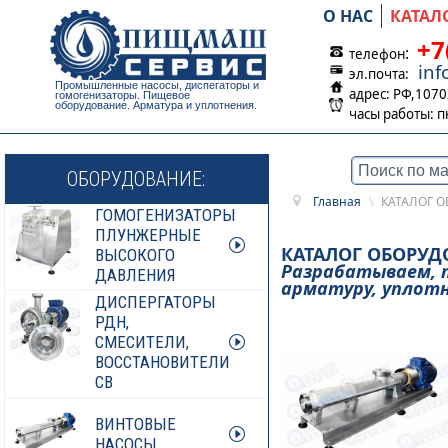
О НАС
КАТАЛ
+7
:
телефон
in
эл.почта:
Промышленные насосы, диспегаторы и
адрес: РФ,1070
гомогенизаторы. Пищевое
оборудование. Арматура и уплотнения.
часы работы:
п
ОБОРУДОВАНИЕ:
Главная
\
КАТАЛОГ 
ГОМОГЕНИЗАТОРЫ
ПЛУНЖЕРНЫЕ
КАТАЛОГ ОБОРУ
ВЫСОКОГО
Разрабатываем, п
ДАВЛЕНИЯ
арматуру, уплотн
ДИСПЕРГАТОРЫ
РДН,
СМЕСИТЕЛИ,
ВОССТАНОВИТЕЛИ
СВ
ВИНТОВЫЕ
НАСОСЫ