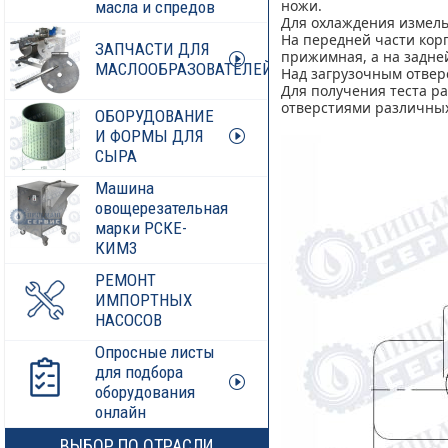
ножи.
масла и спредов
Для охлаждения измель
На передней части кор
ЗАПЧАСТИ ДЛЯ
прижимная, а на задней
МАСЛООБРАЗОВАТЕЛЕЙ
Над загрузочным отверс
Для получения теста р
отверстиями различных 
ОБОРУДОВАНИЕ
И ФОРМЫ ДЛЯ
СЫРА
Машина
овощерезательная
марки РСКЕ-
КИМ3
РЕМОНТ
ИМПОРТНЫХ
НАСОСОВ
Опросные листы
для подбора
оборудования
онлайн
ВЫБОР ПО ОТРАСЛИ