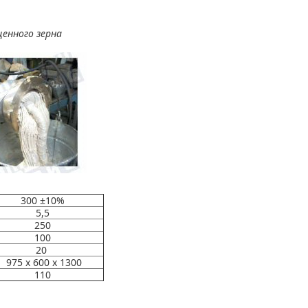
щенного зерна
300 ±10%
5,5
250
100
20
975 х 600 х 1300
110