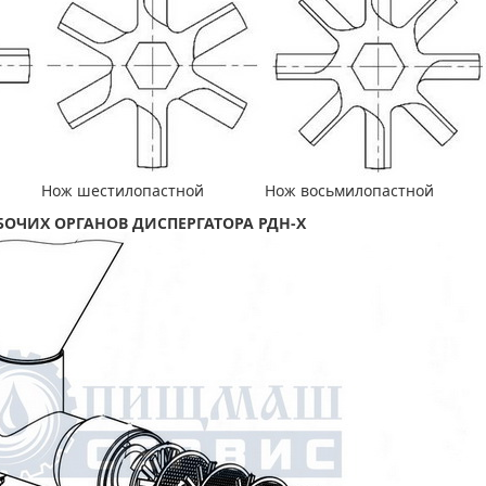
ной Нож шестилопастной Нож восьмилопастной
БОЧИХ ОРГАНОВ ДИСПЕРГАТОРА РДН-Х