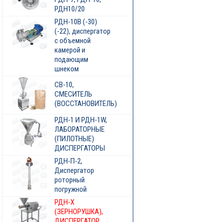
РДН10/20
РДН-10В (-30)
(-22), диспергатор
с объемной
камерой и
подающим
шнеком
СВ-10,
СМЕСИТЕЛЬ
(ВОССТАНОВИТЕЛЬ)
РДН-1 И РДН-1W,
ЛАБОРАТОРНЫЕ
(ПИЛОТНЫЕ)
ДИСПЕРГАТОРЫ
РДН-П-2,
Диспергатор
роторный
погружной
РДН-Х
(ЗЕРНОРУШКА),
ДИСПЕРГАТОР