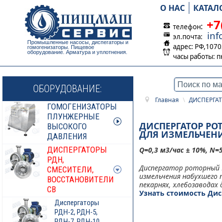
О НАС
КАТАЛ
+7
:
телефон
in
эл.почта:
Промышленные насосы, диспегаторы и
адрес: РФ,1070
гомогенизаторы. Пищевое
оборудование. Арматура и уплотнения.
часы работы:
п
ОБОРУДОВАНИЕ:
Главная
\
ДИСПЕРГАТ
ГОМОГЕНИЗАТОРЫ
ПЛУНЖЕРНЫЕ
ДИСПЕРГАТОР РО
ВЫСОКОГО
ДЛЯ ИЗМЕЛЬЧЕН
ДАВЛЕНИЯ
ДИСПЕРГАТОРЫ
Q=0,3 м3/час ± 10%, N=
РДН,
Диспергатор роторный Р
СМЕСИТЕЛИ,
измельчения набухшего
ВОССТАНОВИТЕЛИ
пекарнях, хлебозаводах 
СВ
Узнать стоимость Дис
Диспергаторы
РДН-2, РДН-5,
РДН-7, РДН-10,