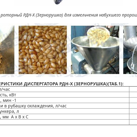
роторный РДН-Х (Зернорушка) для измельчения набухшего проро
РИСТИКИ ДИСПЕРГАТОРА РДН-Х (ЗЕРНОРУШКА)(ТАБ.1):
л/час
ть, кВт
 мин -1
и в рубашку охлаждения, л/час
нкера, л
мм А х В х С