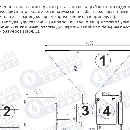
ченного зна на дисперагаторе установлена рубашка охлаждения
пуса диспергатора имеется наружная резьба, на которую навин
 части – фланец, которым корпус крепится к приводу (2).
тием для удобного обслуживания вставляется приемный бункер 
азной степени измельчения диспергатор снабжен набором нож
размеров (Табл. 2).