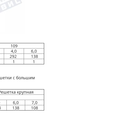
109
4,0
6,0
292
138
1
1
ешетки с большим
Решетка крупная
0
6,0
7,0
8
138
108