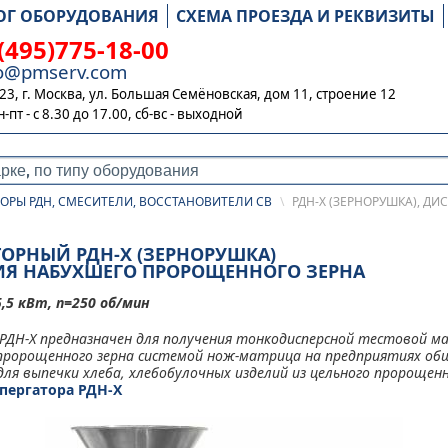
ОГ ОБОРУДОВАНИЯ
СХЕМА ПРОЕЗДА И РЕКВИЗИТЫ
(495)775-18-00
fo@pmserv.com
23, г. Москва, ул. Большая Семёновская, дом 11, строение 12
н-пт - с 8.30 до 17.00,
сб-вс - выходной
ОРЫ РДН, СМЕСИТЕЛИ, ВОССТАНОВИТЕЛИ СВ
\
РДН-Х (ЗЕРНОРУШКА), ДИ
ТОРНЫЙ РДН-Х (ЗЕРНОРУШКА)
ИЯ НАБУХШЕГО ПРОРОЩЕННОГО ЗЕРНА
5,5 кВт, n=250 об/мин
ДН-Х предназначен для получения тонкодисперсной тестовой ма
 пророщенного зерна системой нож-матрица на предприятиях об
для выпечки хлеба, хлебобулочных изделий из цельного пророщенн
пергатора РДН-Х