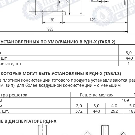
 УСТАНОВЛЕННЫХ ПО УМОЛЧАНИЮ В РДН-Х (ТАБЛ.2)
м
3,0
 шт
440
регате, шт
1
КОТОРЫЕ МОГУТ БЫТЬ УСТАНОВЛЕНЫ В РДН-Х (ТАБЛ.3)
 плотной консистенции готового продукта устанавливаются р
м. зип), для более воздушной консистенции – с меньшим
тра решеток
Решетка мелкая
м
109
м
2,0
3,0
4,0
5,
 шт.
572
440
292
18
 В ДИСПЕРГАТОРЕ РДН-Х