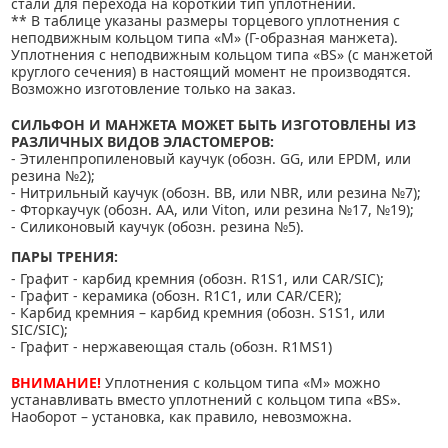
стали для перехода на короткий тип уплотнений.
** В таблице указаны размеры торцевого уплотнения с
неподвижным кольцом типа «М» (Г-образная манжета).
Уплотнения с неподвижным кольцом типа «BS» (с манжетой
круглого сечения) в настоящий момент не производятся.
Возможно изготовление только на заказ.
СИЛЬФОН И МАНЖЕТА МОЖЕТ БЫТЬ ИЗГОТОВЛЕНЫ ИЗ
РАЗЛИЧНЫХ ВИДОВ ЭЛАСТОМЕРОВ:
- Этиленпропиленовый каучук (обозн. GG, или EPDM, или
резина №2);
- Нитрильный каучук (обозн. BB, или NBR, или резина №7);
- Фторкаучук (обозн. AA, или Viton, или резина №17, №19);
- Силиконовый каучук (обозн. резина №5).
ПАРЫ ТРЕНИЯ:
- Графит - карбид кремния (обозн. R1S1, или CAR/SIC);
- Графит - керамика (обозн. R1C1, или CAR/CER);
- Карбид кремния – карбид кремния (обозн. S1S1, или
SIC/SIC);
- Графит - нержавеющая сталь (обозн. R1MS1)
ВНИМАНИЕ!
Уплотнения с кольцом типа «М» можно
устанавливать вместо уплотнений с кольцом типа «BS».
Наоборот – установка, как правило, невозможна.