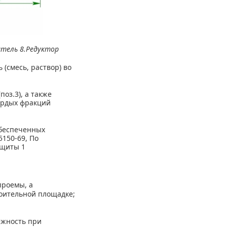
атель 8.Редуктор
 (смесь, раствор) во
оз.3), а также
ердых фракций
обеспеченных
5150-69, По
ащиты 1
проемы, а
оительной площадке;
ежность при