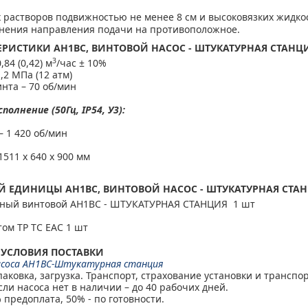
растворов подвижностью не менее 8 см и высоковязких жидко
нения направления подачи на противоположное.
ТЕРИСТИКИ
АН1ВС, ВИНТОВОЙ НАСОС - ШТУКАТУРНАЯ СТАНЦ
3
84 (0,42) м
/час ± 10%
,2 МПа (12 атм)
нта – 70 об/мин
лнение (50Гц, IP54, У3):
 1 420 об/мин
511 х 640 х 900 мм
-ОЙ ЕДИНИЦЫ
АН1ВС, ВИНТОВОЙ НАСОС - ШТУКАТУРНАЯ СТА
осный винтовой АН1ВС - ШТУКАТУРНАЯ СТАНЦИЯ 1 шт
том ТР ТС ЕАС 1 шт
 УСЛОВИЯ ПОСТАВКИ
соса АН1ВС-Штукатурная станция
паковка, загрузка. Транспорт, страхование установки и транспор
сли насоса нет в наличии – до 40 рабочих дней.
 предоплата, 50% - по готовности.