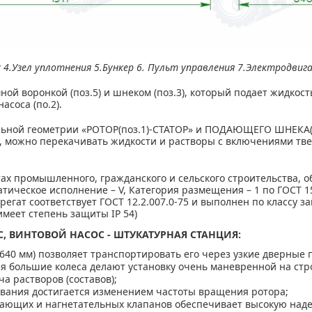
к 4.Узел уплотнения 5.Бункер 6. Пульт управления 7.Электродвиг
ой воронкой (поз.5) и шнеком (поз.3), который подает жидкость
соса (по.2).
льной геометрии «РОТОР(поз.1)-СТАТОР» и ПОДАЮЩЕГО ШНЕКА(п
, можно перекачивать жидкости и растворы с включениями тв
тах промышленного, гражданского и сельского строительства, 
тическое исполнение – V, Категория размещения – 1 по ГОСТ 1
регат соответствует ГОСТ 12.2.007.0-75 и выполнен по классу з
меет степень защиты IP 54)
С, ВИНТОВОЙ НАСОС - ШТУКАТУРНАЯ СТАНЦИЯ
:
640 мм) позволяет транспортировать его через узкие дверные 
 большие колеса делают установку очень маневренной на стр
а растворов (составов);
вания достигается изменением частоты вращения ротора;
вающих и нагнетательных клапанов обеспечивает высокую над