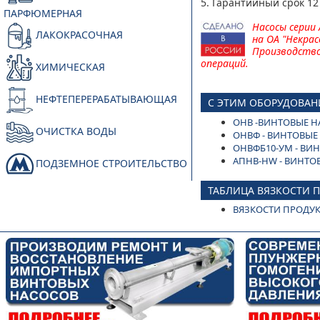
5. Гарантийный срок 12
ПАРФЮМЕРНАЯ
Насосы серии
ЛАКОКРАСОЧНАЯ
на
ОА "Некра
Производство
операций.
ХИМИЧЕСКАЯ
НЕФТЕПЕРЕРАБАТЫВАЮЩАЯ
С ЭТИМ ОБОРУДОВАН
ОНВ -ВИНТОВЫЕ Н
ОЧИСТКА ВОДЫ
ОНВФ - ВИНТОВЫЕ
ОНВФБ10-УМ - В
АПНВ-HW - ВИНТО
ПОДЗЕМНОЕ СТРОИТЕЛЬСТВО
ТАБЛИЦА ВЯЗКОСТИ 
ВЯЗКОСТИ ПРОДУ