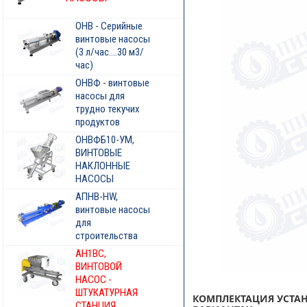
ОНВ - Серийные
винтовые насосы
(3 л/час....30 м3/
час)
ОНВФ - винтовые
насосы для
трудно текучих
продуктов
ОНВФБ10-УМ,
ВИНТОВЫЕ
НАКЛОННЫЕ
НАСОСЫ
АПНВ-HW,
винтовые насосы
для
строительства
АН1ВС,
ВИНТОВОЙ
НАСОС -
ШТУКАТУРНАЯ
КОМПЛЕКТАЦИЯ УСТА
СТАНЦИЯ