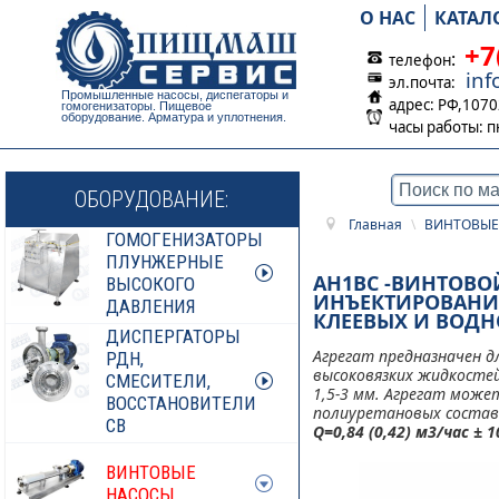
О НАС
КАТАЛ
+7
:
телефон
in
эл.почта:
Промышленные насосы, диспегаторы и
адрес: РФ,1070
гомогенизаторы. Пищевое
оборудование. Арматура и уплотнения.
часы работы:
п
ОБОРУДОВАНИЕ:
Главная
\
ВИНТОВЫЕ
ГОМОГЕНИЗАТОРЫ
ПЛУНЖЕРНЫЕ
АН1ВС -ВИНТОВО
ВЫСОКОГО
ИНЪЕКТИРОВАНИЯ
ДАВЛЕНИЯ
КЛЕЕВЫХ И ВОДН
ДИСПЕРГАТОРЫ
Агрегат предназначен д
РДН,
высоковязких жидкостей
СМЕСИТЕЛИ,
1,5-3 мм
. Агрегат може
ВОССТАНОВИТЕЛИ
полиуретановых составо
СВ
Q=0,84 (0,42) м3/час ± 
ВИНТОВЫЕ
НАСОСЫ