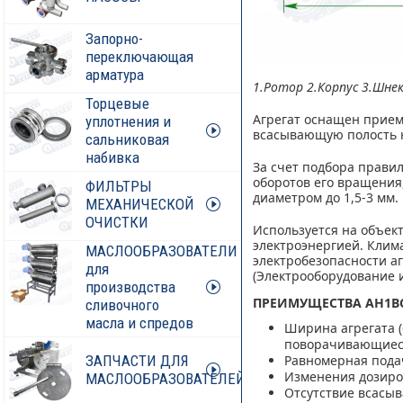
Запорно-
переключающая
арматура
1.Ротор 2.Корпус 3.Шне
Торцевые
Агрегат оснащен приемн
уплотнения и
всасывающую полость на
сальниковая
набивка
За счет подбора прави
оборотов его вращения
ФИЛЬТРЫ
диаметром до 1,5-3 мм.
МЕХАНИЧЕСКОЙ
ОЧИСТКИ
Используется на объек
электроэнергией. Клима
МАСЛООБРАЗОВАТЕЛИ
электробезопасности аг
для
(Электрооборудование и
производства
ПРЕИМУЩЕСТВА
АН1В
сливочного
масла и спредов
Ширина агрегата (
поворачивающиеся
Равномерная подач
ЗАПЧАСТИ ДЛЯ
Изменения дозиро
МАСЛООБРАЗОВАТЕЛЕЙ
Отсутствие всасы