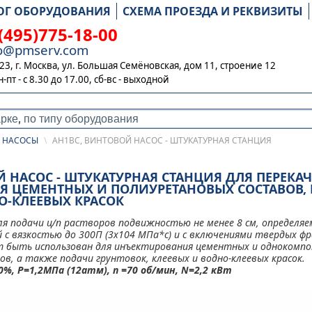
ОГ ОБОРУДОВАНИЯ
СХЕМА ПРОЕЗДА И РЕКВИЗИТЫ
(495)775-18-00
fo@pmserv.com
23, г. Москва, ул. Большая Семёновская, дом 11, строение 12
н-пт - с 8.30 до 17.00,
сб-вс - выходной
 НАСОСЫ
\
АН1ВС, ВИНТОВОЙ НАСОС - ШТУКАТУРНАЯ СТАНЦИЯ
Й НАСОС - ШТУКАТУРНАЯ СТАНЦИЯ ДЛЯ ПЕРЕКА
 ЦЕМЕНТНЫХ И ПОЛИУРЕТАНОВЫХ СОСТАВОВ, 
О-КЛЕЕВЫХ КРАСОК
ля подачи ц/п растворов подвижностью не менее 8 см, определяем
 с вязкостью до 300П (3х104 МПа*с) и
с включениями твердых ф
т быть использован для инъектирования цементных и однокомп
в, а также подачи грунтовок, клеевых и водно-клеевых красок.
10%, Р=1,2МПа (12атм), n =70 об/мин, N=2,2 кВт