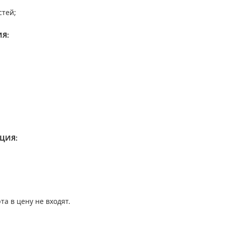
стей;
ИЯ
:
НЦИЯ
:
та в цену не входят.