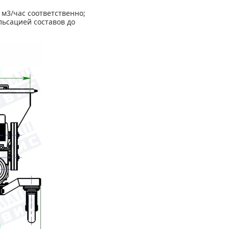
м3/час соответственно;
ьсацией составов до