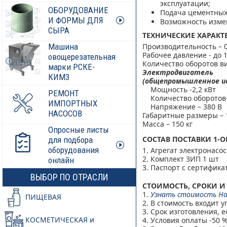
эксплуатации;
ОБОРУДОВАНИЕ
Подача цементных 
И ФОРМЫ ДЛЯ
Возможность изме
СЫРА
ТЕХНИЧЕСКИЕ ХАРАК
Машина
Производительность – 0,
Рабочее давление - до 1
овощерезательная
Количество оборотов ви
марки РСКЕ-
Электродвигатель
КИМ3
(общепромышленное испо
Мощность -2,2 кВт
РЕМОНТ
Количество оборотов–
ИМПОРТНЫХ
Напряжение – 380 В
НАСОСОВ
Габаритные размеры – 1
Масса – 150 кг
Опросные листы
СОСТАВ ПОСТАВКИ 1
для подбора
оборудования
1. Агрегат электронас
2. Комплект ЗИП 1 шт
онлайн
3. Паспорт с сертифика
ВЫБОР ПО ОТРАСЛИ
СТОИМОСТЬ, СРОКИ И
1.
Узнать стоимость На
ПИЩЕВАЯ
2. В стоимость входит у
3. Срок изготовления, е
КОСМЕТИЧЕСКАЯ и
4. Условия оплаты -50 %