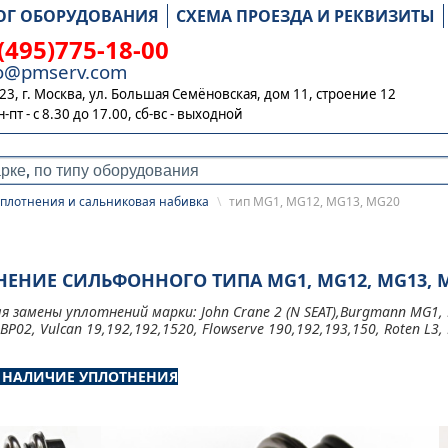
ОГ ОБОРУДОВАНИЯ
СХЕМА ПРОЕЗДА И РЕКВИЗИТЫ
(495)775-18-00
fo@pmserv.com
23, г. Москва, ул. Большая Семёновская, дом 11, строение 12
н-пт - с 8.30 до 17.00,
сб-вс - выходной
уплотнения и сальниковая набивка
\
тип MG1, MG12, MG13, MG20
НЕНИЕ СИЛЬФОННОГО ТИПА MG1, MG12, MG13, 
 замены уплотнений марки: John Crane 2 (N SEAT),Burgmann MG1,
BP02, Vulcan 19,192,192,1520, Flowserve 190,192,193,150, Roten L3, 
И НАЛИЧИЕ УПЛОТНЕНИЯ