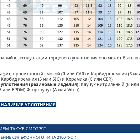
ований к эксплуатации торцевого уплотнения оно может быть 
афит, пропитанный смолой (R или CAR) и Карбид кремния (S или
Карбид кремния (S или SIC) и Керамика (C или CER)
уплотнения (резиновые изделия):
Каучук нитрильный (B или 
или EPDM) Фторкаучук (A или Viton)
И НАЛИЧИЕ УПЛОТНЕНИЯ
ИЕМ ТАКЖЕ СМОТРЯТ:
ЕНИЕ СИЛЬФОННОГО ТИПА 2100 (УСТ)