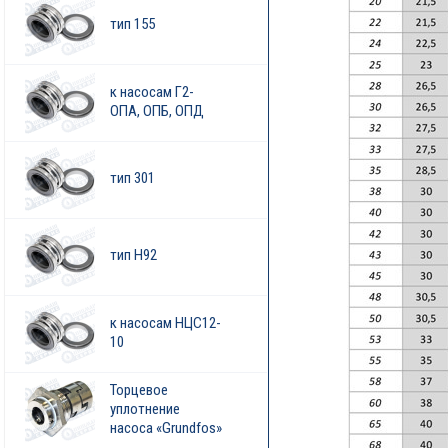
тип 155
к насосам Г2-
ОПА, ОПБ, ОПД
тип 301
тип H92
к насосам НЦС12-
10
Торцевое
уплотнение
насоса «Grundfos»