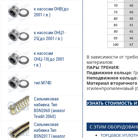
к насосам ОНВ(до
2001 г.в.)
к насосам ОНЦ1-
25(до 2001 г.в.)
к насосам
В зависимости от треб
ОНЦ-10(до 2001
материалов:
г.в.)
ПАРЫ ТРЕНИЯ:
Подвижное кольцо:
Гр
Неподвижное кольцо:
тип M74D
Материал вторичного 
этиленпропиленовый (G 
Сальниковая
УЗНАТЬ СТОИМОСТЬ 
набивка: Тип
BSN2060 (аналог
Teadit 2060)
Сальниковая
С ЭТИМ ОБОРУДОВАН
набивка Тип
ТОРЦЕВОЕ УПЛОТН
BSN2017 (аналог