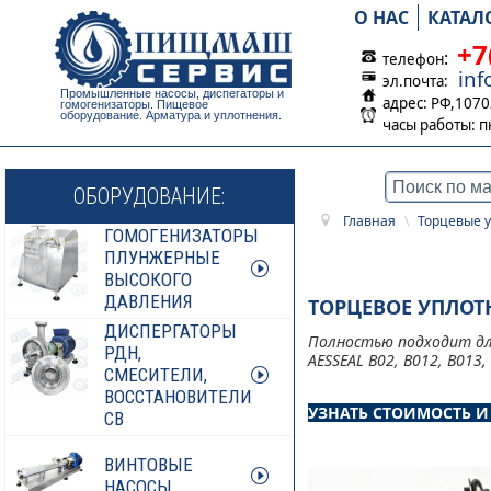
О НАС
КАТАЛ
+7
:
телефон
in
эл.почта:
Промышленные насосы, диспегаторы и
адрес: РФ,1070
гомогенизаторы. Пищевое
оборудование. Арматура и уплотнения.
часы работы:
п
ОБОРУДОВАНИЕ:
Главная
\
Торцевые 
ГОМОГЕНИЗАТОРЫ
ПЛУНЖЕРНЫЕ
ВЫСОКОГО
ДАВЛЕНИЯ
ТОРЦЕВОЕ УПЛОТ
ДИСПЕРГАТОРЫ
Полностью подходит для
РДН,
AESSEAL B02, B012, B013, 
СМЕСИТЕЛИ,
ВОССТАНОВИТЕЛИ
УЗНАТЬ СТОИМОСТЬ 
СВ
ВИНТОВЫЕ
НАСОСЫ