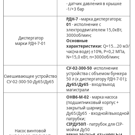
- датчик давления в крышке
-1/+3 бар
РДН-7
–марка диспергатора;
01
- исполнение с
электродвигателем 15,0кВт,
3000об/мин;
Диспергатор
Основные
марки РДН-7-01
характеристики:
Q=15...20 м3/
час(на воде) ±10%, Р=0,2 МПа,
N=15,0 кВт, n=3000об/мин;
СУ-02-300-50
-исполнение
устройства с объемом бункера
Смешивающее устройство
50 л (к диспергатору РДН-7-01);
СУ-02-300-50-Ду65/Ду65
Ду65/Ду65
- вход/выход
магистрали
ОНВ6-М-02
- марка насоса
(подшипниковый корпус +
закрытый шарнир;
Ду65/Ду65 - входной/выходной
патрубки;
CIPДУ50П
- патрубок для CIP-
мойки Ду50
Насос винтовой
MNHL30/2(i=5,43)+H90Lb/4
–