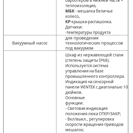
барботером в нижней части +
теплоизоляция,
МБК
- мешалка беличье
колесо,
КР
-крышка-распашонка.
Датчики:
-температуры продукта
для проведения
Вакуумный насос
технологических процессов
под вакуумом
Шкаф из нержавеющей стали
(степень защиты IP68).
Используется система
управления на базе
промышленного контроллера.
Индикация на сенсорной
панели WINTEK с диагональю 10
дюймов.
Основные
функции:
- Световая индикация
положения люка ОТКР/ЗАКР;
- Вкл/выкл., регулировка
скорости вращения приводов
мешалок;