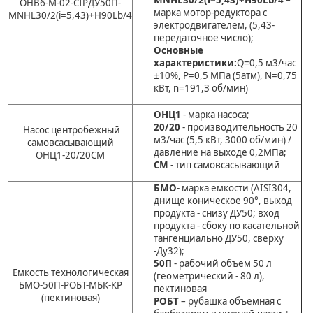
ОНВ6-М-02-CIPДУ50П-
марка мотор-редуктора с
MNHL30/2(i=5,43)+H90Lb/4
электродвигателем, (5,43-
передаточное число);
Основные
характеристики:
Q=0,5 м3/час
±10%, P=0,5 МПа (5атм), N=0,75
кВт, n=191,3 об/мин)
ОНЦ1
- марка насоса;
20/20
- производительность 20
Насос центробежный
м3/час (5,5 кВт, 3000 об/мин) /
самовсасывающий
давление на выходе 0,2МПа;
ОНЦ1-20/20СМ
СМ
- тип самовсасывающий
БМО
- марка емкости (AISI304,
днище коническое 90°, выход
продукта - снизу ДУ50; вход
продукта - сбоку по касательной
тангенциально ДУ50, сверху
-Ду32);
50П
- рабочий объем 50 л
Емкость технологическая
(геометрический - 80 л),
БМО-50П-РОБТ-МБК-КР
пектиновая
(пектиновая)
РОБТ
– рубашка объемная с