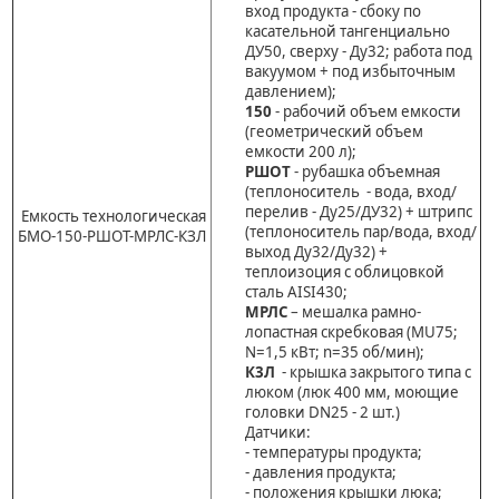
вход продукта - сбоку по
касательной тангенциально
ДУ50, сверху - Ду32; работа под
вакуумом + под избыточным
давлением);
150
- рабочий объем емкости
(геометрический объем
емкости 200 л);
РШОТ
- рубашка объемная
(теплоноситель - вода, вход/
перелив - Ду25/ДУ32) + штрипс
Емкость технологическая
(теплоноситель пар/вода, вход/
БМО-150-РШОТ-МРЛС-КЗЛ
выход Ду32/Ду32) +
теплоизоция с облицовкой
сталь AISI430;
МРЛС
– мешалка рамно-
лопастная скребковая (MU75;
N=1,5 кВт; n=35 об/мин);
К3Л
- крышка закрытого типа с
люком (люк 400 мм, моющие
головки DN25 - 2 шт.)
Датчики:
- температуры продукта;
- давления продукта;
- положения крышки люка;