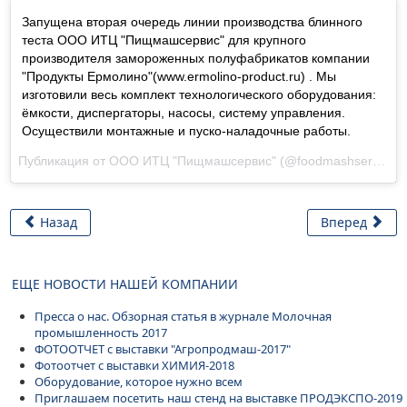
Запущена вторая очередь линии производства блинного
теста ООО ИТЦ "Пищмашсервис" для крупного
производителя замороженных полуфабрикатов компании
"Продукты Ермолино"(www.ermolino-product.ru) . Мы
изготовили весь комплект технологического оборудования:
ёмкости, диспергаторы, насосы, систему управления.
Осуществили монтажные и пуско-наладочные работы.
Публикация от ООО ИТЦ "Пищмашсервис" (@foodmashservice) Ноя 4 2017 в 3:16 PDT
Назад
Вперед
ЕЩЕ НОВОСТИ НАШЕЙ КОМПАНИИ
Пресса о нас. Обзорная статья в журнале Молочная
промышленность 2017
ФОТООТЧЕТ с выставки "Агропродмаш-2017"
Фотоотчет с выставки ХИМИЯ-2018
Оборудование, которое нужно всем
Приглашаем посетить наш стенд на выставке ПРОДЭКСПО-2019