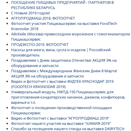
ПОСЕЩЕНИЕ ПИЩЕВЫХ ПРЕДПРИЯТИЙ - ПАРТНЕРОВ В
РЕСПУБЛИКЕ БЕЛАРУСЬ
С Новым 2019 годом!
АГРОПРОДМАШ-2018. ФОТООТЧЕТ
Фотоотчет участия Пищмашсервис на выставке FoodTech
Krasnodar 2018
АйсКейк (Москва)-превосходное мороженое с гомогенизатором
Пищмашсервис
ПРОДЭКСПО-2019. ФОТООТЧЕТ
Насосы для мезги, вина, сусла и осадков | Российский
производитель
Поздравляем с Днем защитника Отечества! АКЦИЯ 3% на
оборудование и запчасти
Поздравляем с Международным Женским Днем 8 Марта!
АКЦИЯ 3% на оборудование и запчасти
Видео и фотоотчет с выставки ФУДТЕК КРАСНОДАР 2019
(FOODTECH KRASNODAR 2019)
Универсальный модуль УМПД-150 Пищмашсервис для
приготовления кондитерских начинок, джемов, конфитюров,
варенья и т.п.
Фотоотчет о посещении производственной площадки
Пищмашсервис
Видео и Фотоотчет с выставки "АГРОПРОДМАШ 2019"
Фотоотчет нашего участия на выставке "ХИМИЯ-2019"
Спасибо за посещение нашего стенда на выставке DAIRYTECH