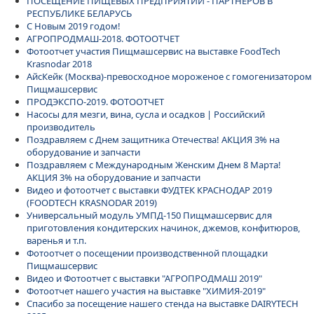
ПОСЕЩЕНИЕ ПИЩЕВЫХ ПРЕДПРИЯТИЙ - ПАРТНЕРОВ В
РЕСПУБЛИКЕ БЕЛАРУСЬ
С Новым 2019 годом!
АГРОПРОДМАШ-2018. ФОТООТЧЕТ
Фотоотчет участия Пищмашсервис на выставке FoodTech
Krasnodar 2018
АйсКейк (Москва)-превосходное мороженое с гомогенизатором
Пищмашсервис
ПРОДЭКСПО-2019. ФОТООТЧЕТ
Насосы для мезги, вина, сусла и осадков | Российский
производитель
Поздравляем с Днем защитника Отечества! АКЦИЯ 3% на
оборудование и запчасти
Поздравляем с Международным Женским Днем 8 Марта!
АКЦИЯ 3% на оборудование и запчасти
Видео и фотоотчет с выставки ФУДТЕК КРАСНОДАР 2019
(FOODTECH KRASNODAR 2019)
Универсальный модуль УМПД-150 Пищмашсервис для
приготовления кондитерских начинок, джемов, конфитюров,
варенья и т.п.
Фотоотчет о посещении производственной площадки
Пищмашсервис
Видео и Фотоотчет с выставки "АГРОПРОДМАШ 2019"
Фотоотчет нашего участия на выставке "ХИМИЯ-2019"
Спасибо за посещение нашего стенда на выставке DAIRYTECH