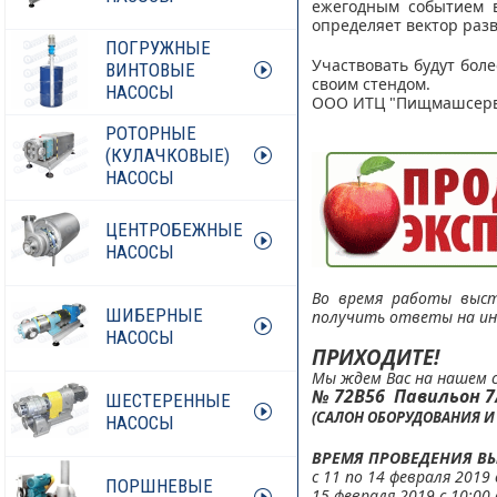
ежегодным событием в
определяет вектор раз
ПОГРУЖНЫЕ
Участвовать будут бол
ВИНТОВЫЕ
своим стендом.
НАСОСЫ
ООО ИТЦ "Пищмашсерви
РОТОРНЫЕ
(КУЛАЧКОВЫЕ)
НАСОСЫ
ЦЕНТРОБЕЖНЫЕ
НАСОСЫ
Во время работы выс
ШИБЕРНЫЕ
получить ответы на ин
НАСОСЫ
ПРИХОДИТЕ!
Мы ждем Вас на нашем 
№ 72B56
Павильон 7
ШЕСТЕРЕННЫЕ
(
САЛОН ОБОРУДОВАНИЯ И 
НАСОСЫ
ВРЕМЯ ПРОВЕДЕНИЯ ВЫ
с 11 по 14 февраля 2019 
ПОРШНЕВЫЕ
15 февраля 2019 с 10:00 