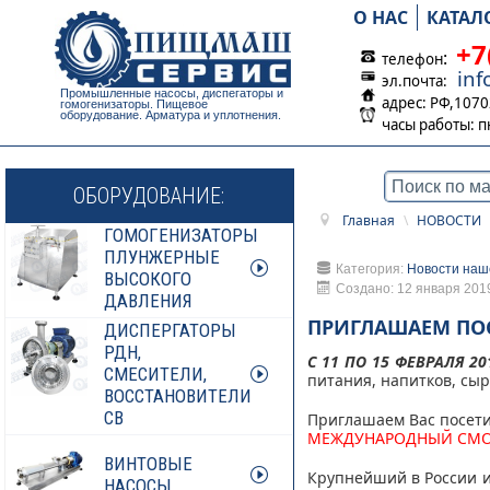
О НАС
КАТАЛ
+7
:
телефон
in
эл.почта:
Промышленные насосы, диспегаторы и
адрес: РФ,1070
гомогенизаторы. Пищевое
оборудование. Арматура и уплотнения.
часы работы:
п
ОБОРУДОВАНИЕ:
Главная
\
НОВОСТИ
ГОМОГЕНИЗАТОРЫ
ПЛУНЖЕРНЫЕ
Категория:
Новости наш
ВЫСОКОГО
Создано: 12 января 201
ДАВЛЕНИЯ
ПРИГЛАШАЕМ ПОС
ДИСПЕРГАТОРЫ
РДН,
С 11 ПО 15 ФЕВРАЛЯ 20
СМЕСИТЕЛИ,
питания, напитков, сы
ВОССТАНОВИТЕЛИ
СВ
Приглашаем Вас посети
МЕЖДУНАРОДНЫЙ СМОТР
ВИНТОВЫЕ
Крупнейший в России 
НАСОСЫ