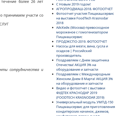
 течение более 26 лет
С Новым 2019 годом!
АГРОПРОДМАШ-2018. ФОТООТЧЕТ
Фотоотчет участия Пищмашсервис
но принимаем участи со
на выставке FoodTech Krasnodar
2018
СЛУГ
АйсКейк (Москва)-превосходное
мороженое с гомогенизатором
Пищмашсервис
ПРОДЭКСПО-2019. ФОТООТЧЕТ
Насосы для мезги, вина, сусла и
осадков | Российский
производитель
Поздравляем с Днем защитника
Отечества! АКЦИЯ 3% на
оборудование и запчасти
анты сотрудничества и
Поздравляем с Международным
Женским Днем 8 Марта! АКЦИЯ 3%
на оборудование и запчасти
Видео и фотоотчет с выставки
ФУДТЕК КРАСНОДАР 2019
(FOODTECH KRASNODAR 2019)
Универсальный модуль УМПД-150
Пищмашсервис для приготовления
кондитерских начинок, джемов,
конфитюров, варенья и т.п.