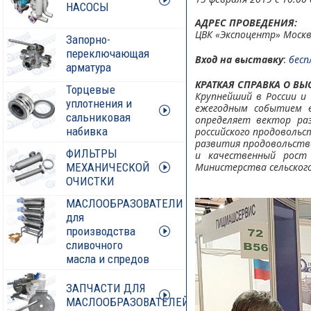
НАСОСЫ
АДРЕС ПРОВЕДЕНИЯ:
ЦВК «Экспоцентр» Москва
Запорно-
переключающая
Вход на выставку
:
бесп
арматура
КРАТКАЯ СПРАВКА О ВЫ
Торцевые
Крупнейший в России 
уплотнения и
ежегодным событием в
сальниковая
определяет вектор ра
набивка
российского продовольс
развития продовольстве
ФИЛЬТРЫ
и качественный рост 
МЕХАНИЧЕСКОЙ
Министерства сельског
ОЧИСТКИ
МАСЛООБРАЗОВАТЕЛИ
для
производства
сливочного
масла и спредов
ЗАПЧАСТИ ДЛЯ
МАСЛООБРАЗОВАТЕЛЕЙ