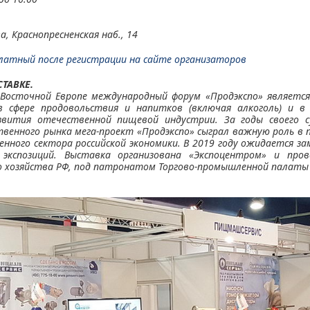
, Краснопресненская наб., 14
латный после регистрации на сайте организаторов
СТАВКЕ.
и Восточной Европе международный форум «Продэкспо» являет
 сфере продовольствия и напитков (включая алкоголь) и в
звития отечественной пищевой индустрии. За годы своего с
твенного рынка мега-проект «Продэкспо» сыграл важную роль в 
нного сектора российской экономики. В 2019 году ожидается 
экспозиций. Выставка организована «Экспоцентром» и про
о хозяйства РФ, под патронатом Торгово-промышленной палаты 