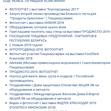
ЕЩЕ НОВОСТИ НАШЕЙ КОМПАНИИ
ФОТООТЧЕТ с выставки "Агропродмаш-2017"
Запуск второй линии производства блинного теста для
"Продукты Ермолино" | Пищмашсервис
Фотоотчет с выставки ХИМИЯ-2018
Оборудование, которое нужно всем
Приглашаем посетить наш стенд на выставке ПРОДЭКСПО-2019
ПОСЕЩЕНИЕ ПИЩЕВЫХ ПРЕДПРИЯТИЙ - ПАРТНЕРОВ В
РЕСПУБЛИКЕ БЕЛАРУСЬ
С Новым 2019 годом!
АГРОПРОДМАШ-2018. ФОТООТЧЕТ
Фотоотчет участия Пищмашсервис на выставке FoodTech
Krasnodar 2018
АйсКейк (Москва)-превосходное мороженое с гомогенизатором
Пищмашсервис
ПРОДЭКСПО-2019. ФОТООТЧЕТ
Насосы для мезги, вина, сусла и осадков | Российский
производитель
Поздравляем с Днем защитника Отечества! АКЦИЯ 3% на
оборудование и запчасти
Поздравляем с Международным Женским Днем 8 Марта!
АКЦИЯ 3% на оборудование и запчасти
Видео и фотоотчет с выставки ФУДТЕК КРАСНОДАР 2019
(FOODTECH KRASNODAR 2019)