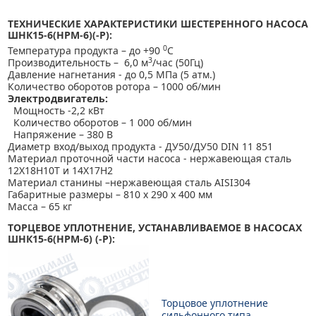
ТЕХНИЧЕСКИЕ ХАРАКТЕРИСТИКИ ШЕСТЕРЕННОГО НАСОСА
ШНК15-6(НРМ-6)(-Р):
0
Температура продукта – до +90
С
3
Производительность – 6,0 м
/час (50Гц)
Давление нагнетания - до 0,5 МПа (5 атм.)
Количество оборотов ротора – 1000 об/мин
Электродвигатель:
Мощность -2,2 кВт
Количество оборотов – 1 000 об/мин
Напряжение – 380 В
Диаметр вход/выход продукта - ДУ50/ДУ50 DIN 11 851
Материал проточной части насоса - нержавеющая сталь
12Х18Н10Т и 14Х17Н2
Материал станины –нержавеющая сталь AISI304
Габаритные размеры – 810 х 290 х 400 мм
Масса – 65 кг
ТОРЦЕВОЕ УПЛОТНЕНИЕ, УСТАНАВЛИВАЕМОЕ В НАСОСАХ
ШНК15-6(НРМ-6) (-Р):
Торцовое уплотнение
сильфонного типа,