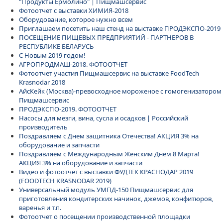
"Продукты Ермолино" | Пищмашсервис
Фотоотчет с выставки ХИМИЯ-2018
Оборудование, которое нужно всем
Приглашаем посетить наш стенд на выставке ПРОДЭКСПО-2019
ПОСЕЩЕНИЕ ПИЩЕВЫХ ПРЕДПРИЯТИЙ - ПАРТНЕРОВ В
РЕСПУБЛИКЕ БЕЛАРУСЬ
С Новым 2019 годом!
АГРОПРОДМАШ-2018. ФОТООТЧЕТ
Фотоотчет участия Пищмашсервис на выставке FoodTech
Krasnodar 2018
АйсКейк (Москва)-превосходное мороженое с гомогенизатором
Пищмашсервис
ПРОДЭКСПО-2019. ФОТООТЧЕТ
Насосы для мезги, вина, сусла и осадков | Российский
производитель
Поздравляем с Днем защитника Отечества! АКЦИЯ 3% на
оборудование и запчасти
Поздравляем с Международным Женским Днем 8 Марта!
АКЦИЯ 3% на оборудование и запчасти
Видео и фотоотчет с выставки ФУДТЕК КРАСНОДАР 2019
(FOODTECH KRASNODAR 2019)
Универсальный модуль УМПД-150 Пищмашсервис для
приготовления кондитерских начинок, джемов, конфитюров,
варенья и т.п.
Фотоотчет о посещении производственной площадки