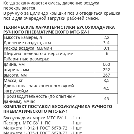
Когда заканчивается смесь, давление воздуха
перекрывается.
В ручную за цилиндр крышки поз.3 отводиться крышка
поз.2 для очередной загрузки рабочей смеси.
ТЕХНИЧЕСКИЕ ХАРАКТЕРИСТИКИ БУСОУКЛАДЧИКА
РУЧНОГО ПНЕВМАТИЧЕСКОГО МТС-БУ-1
Ёмкость камеры, л
2,2
Давление воздуха, атм
3-4
Расход воздуха, м3/мин
0,1
Ширина щелевого отверстия, мм
6
Габаритные размеры:
длина, мм
660
ширина, мм
252
высота, мм
267
Масса, кг
8,5
Длина шва, зачеканенного одной
4,5
загрузкой,м
Производительность (по опытным
45
данным), м/час
КОМПЛЕКТ ПОСТАВКИ БУСОУКЛАДЧИКА РУЧНОГО
ПНЕВМАТИЧЕСКОГО МТС-БУ-1
Бусоукладчик марки МТС-БУ-1 -1 шт
Паспорт, МТС-БУ-1. ПС -1 шт
Манжета 1-012-1 ГОСТ 6678-72 -1 шт
Манжета 1-025-1 ГОСТ 6678-72 -1 шт