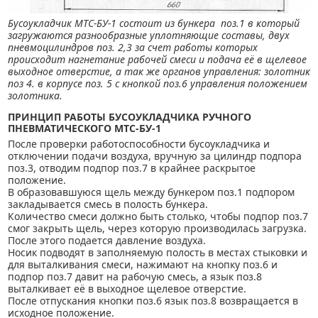
Бусоукладчик МТС-БУ-1 состоит из бункера поз.1 в который
загружаются разнообразные уплотняющие составы, двух
пневмоцилиндров поз. 2,3 за счет работы которых
происходит нагнетание рабочей смеси и подача её в щелевое
выходное отверстие, а так же органов управления: золотник
поз 4. в корпусе поз. 5 с кнопкой поз.6 управления положением
золотника.
ПРИНЦИП РАБОТЫ
БУСОУКЛАДЧИКА РУЧНОГО
ПНЕВМАТИЧЕСКОГО МТС-БУ-1
После проверки работоспособности бусоукладчика и
отключении подачи воздуха, вручную за цилиндр подпора
поз.3, отводим подпор поз.7 в крайнее раскрытое
положение.
В образовавшуюся щель между бункером поз.1 подпором
закладывается смесь в полость бункера.
Количество смеси должно быть столько, чтобы подпор поз.7
смог закрыть щель, через которую производилась загрузка.
После этого подается давление воздуха.
Носик подводят в заполняемую полость в местах стыковки и
для выталкивания смеси, нажимают на кнопку поз.6 и
подпор поз.7 давит на рабочую смесь, а язык поз.8
выталкивает её в выходное щелевое отверстие.
После отпускания кнопки поз.6 язык поз.8 возвращается в
исходное положение.