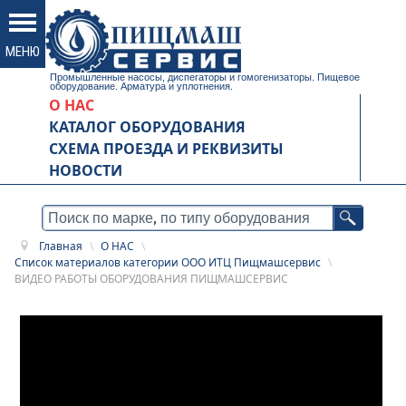
Промышленные насосы, диспегаторы и гомогенизаторы. Пищевое
оборудование. Арматура и уплотнения.
О НАС
КАТАЛОГ ОБОРУДОВАНИЯ
СХЕМА ПРОЕЗДА И РЕКВИЗИТЫ
НОВОСТИ
Главная
\
О НАС
\
Список материалов категории ООО ИТЦ Пищмашсервис
\
ВИДЕО РАБОТЫ ОБОРУДОВАНИЯ ПИЩМАШСЕРВИС