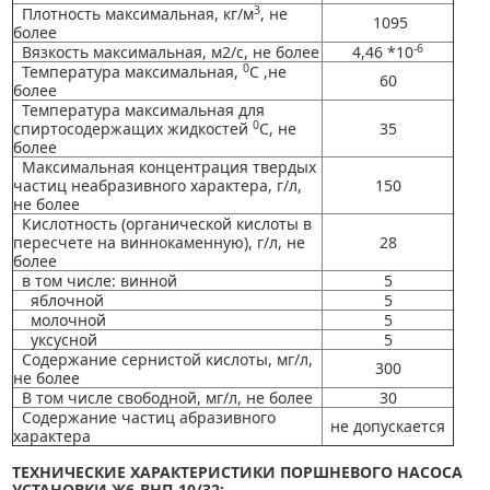
3
Плотность максимальная, кг/м
, не
1095
более
-6
Вязкость максимальная, м2/с, не более
4,46 *10
0
Температура максимальная,
С ,не
60
более
Температура максимальная для
0
спиртосодержащих жидкостей
С, не
35
более
Максимальная концентрация твердых
частиц неабразивного характера, г/л,
150
не более
Кислотность (органической кислоты в
пересчете на виннокаменную), г/л, не
28
более
в том числе: винной
5
яблочной
5
молочной
5
уксусной
5
Содержание сернистой кислоты, мг/л,
300
не более
В том числе свободной, мг/л, не более
30
Содержание частиц абразивного
не допускается
характера
ТЕХНИЧЕСКИЕ ХАРАКТЕРИСТИКИ ПОРШНЕВОГО НАСОСА
УСТАНОВКИ Ж6-ВНП-10/32: