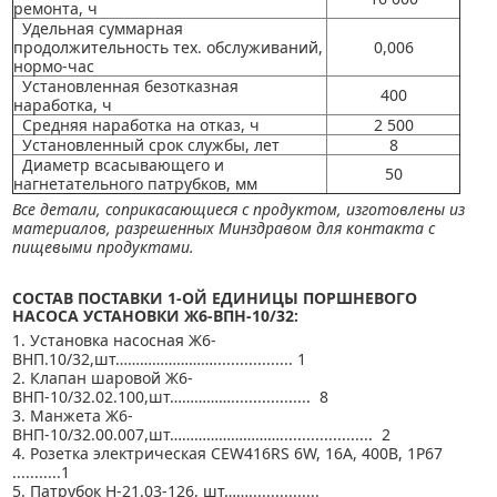
ремонта, ч
Удельная суммарная
продолжительность тех. обслуживаний,
0,006
нормо-час
Установленная безотказная
400
наработка, ч
Средняя наработка на отказ, ч
2 500
Установленный срок службы, лет
8
Диаметр всасывающего и
50
нагнетательного патрубков, мм
Все детали, соприкасающиеся с продуктом, изготовлены из
материалов, разрешенных Минздравом для контакта с
пищевыми продуктами.
СОСТАВ ПОСТАВКИ 1-ОЙ ЕДИНИЦЫ ПОРШНЕВОГО
НАСОСА УСТАНОВКИ Ж6-ВПН-10/32:
1. Установка насосная Ж6-
ВНП.10/32,шт…………………….................. 1
2. Клапан шаровой Ж6-
ВНП-10/32.02.100,шт…………….................. 8
3. Манжета Ж6-
ВНП-10/32.00.007,шт………………………..................... 2
4. Розетка электрическая CEW416RS 6W, 16A, 400B, 1P67
...........1
5. Патрубок Н-21.03-126, шт……................