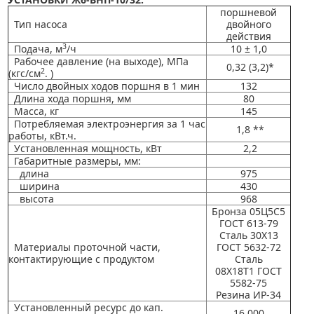
поршневой
Тип насоса
двойного
действия
3
Подача, м
/ч
10 ± 1,0
Рабочее давление (на выходе), МПа
0,32 (3,2)*
2
(кгс/см
. )
Число двойных ходов поршня в 1 мин
132
Длина хода поршня, мм
80
Масса, кг
145
Потребляемая электроэнергия за 1 час
1,8 **
работы, кВт.ч.
Установленная мощность, кВт
2,2
Габаритные размеры, мм:
длина
975
ширина
430
высота
968
Бронза 05Ц5С5
ГОСТ 613-79
Сталь 30Х13
Материалы проточной части,
ГОСТ 5632-72
контактирующие с продуктом
Сталь
08Х18Т1 ГОСТ
5582-75
Резина ИР-34
Установленный ресурс до кап.
16 000