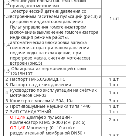
Непринудительная система смазки
1.2
приводного механизма
Электрический датчик давления со
1.3
встроенным гасителем пульсаций (рис.3) и
1 шт
цифровым индикатором давления
Пульт управления гомогенизатором
(включение/выключение гомогенизатора,
индикация режима работы,
автоматическая блокировка запуска
1.4
гомогенизатора при малом давлении
подачи воды на охлаждение, при
перегреве масла, счетчик моточасов)
встроен (рис.5)
Облицовка из нержавеющей стали
1.5
12Х18Н10Т
2
Паспорт ГМ-5,0/20М2Д.ПС
1 шт
3
Паспорт на датчик давления
1 шт
Руководство по эксплуатации на счётчик
4
1 шт
моточасов СМ-03
5
Канистра с маслом И-50А, 10л
3 шт
6
Противошумные наушники типа 1440
1 шт
7
ЗИП СТАНДАРТНЫЙ
1 к-т
ОПЦИЯ
.Демпфер пульсаций -
2 шт
Компенсатор КГМ5,0-000 (см. рис 6)
ОПЦИЯ
.
Манометр (0…10 атм) с
разделительной мембраной DN50 +
1 шт