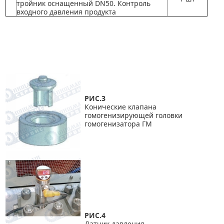
тройник оснащенный DN50. Контроль
входного давления продукта
Гомогенизатор для молока 5
000 литров в час
, Гомогенизатор для сока с
мякотью 5
000 литров в час
, Гомогенизатор для смесей мороженого 5
000 литров
в час
, Гомогенизатор для пластичных смазок 5
000 литров в час
, Гомогенизатор
для автомасел 5000 литров в час, Гомогенизатор для смазки и смазочных
материалов 5000 литров в час
РИС.3
Конические клапана
гомогенизирующей головки
гомогенизатора ГМ
РИС.4
Датчик давления