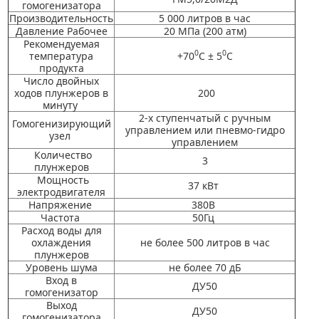
гомогенизатора
Производительность
5 000 литров в час
Давление Рабочее
20 МПа (200 атм)
Рекомендуемая
0
0
температура
+70
С
± 5
С
продукта
Число двойных
ходов плунжеров в
200
минуту
2-х ступенчатый с ручным
Гомогенизирующий
управлением
или пневмо-гидро
узел
управлением
Количество
3
плунжеров
Мощность
37 кВт
электродвигателя
Напряжение
380В
Частота
50Гц
Расход воды для
охлаждения
не более 500 литров в час
плунжеров
Уровень шума
не более 70 дБ
Вход в
ДУ50
гомогенизатор
Выход
ДУ50
гомогенизатор
а