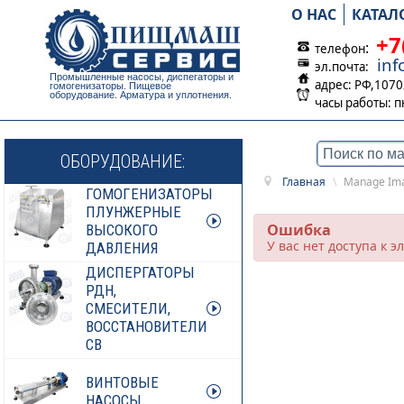
О НАС
КАТАЛ
+7
:
телефон
in
эл.почта:
Промышленные насосы, диспегаторы и
адрес: РФ,1070
гомогенизаторы. Пищевое
оборудование. Арматура и уплотнения.
часы работы:
п
ОБОРУДОВАНИЕ:
Главная
\
Manage Im
ГОМОГЕНИЗАТОРЫ
ПЛУНЖЕРНЫЕ
Ошибка
ВЫСОКОГО
У вас нет доступа к 
ДАВЛЕНИЯ
ДИСПЕРГАТОРЫ
РДН,
СМЕСИТЕЛИ,
ВОССТАНОВИТЕЛИ
СВ
ВИНТОВЫЕ
НАСОСЫ