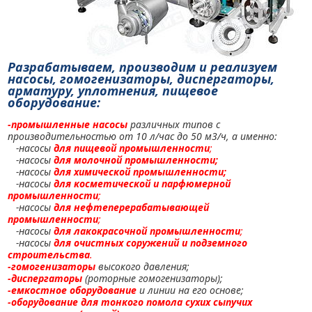
Разрабатываем, производим и реализуем
насосы, гомогенизаторы, диспергаторы,
арматуру, уплотнения, пищевое
оборудование:
-
промышленные насосы
различных типов c
производительностью от 10 л/час до 50 м3/ч, а именно:
-насосы
для пищевой промышленности
;
-насосы
для молочной промышленности
;
-насосы
для химической промышленности;
-насосы
для косметической и парфюмерной
промышленности
;
-насосы
для нефтеперерабатывающей
промышленности
;
-насосы
для лакокрасочной промышленности
;
-насосы
для очистных соружений и подземного
строительства
.
-
гомогенизаторы
высокого давления;
-диспергаторы
(роторные гомогенизаторы);
-емкостное оборудование
и линии на его основе;
-оборудование для тонкого помола сухих сыпучих