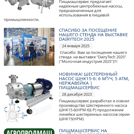
Пищмашсервис предлагает
надёжные центробежные насосы,
предназначенные для
использования в пищевой
промышленности.
СПАСИБО ЗА ПОСЕЩЕНИЕ
НАШЕГО СТЕНДА НА ВЫСТАВКЕ
DAIRYTECH 2025
24 января 2025
Спасибо Вам за посещение нашего
стенда на выставке "DairyTech 2025"
("Молочная индустрия 2025")!!!
НОВИНКА! ШЕСТЕРЕННЫЙ
НАСОС ШНК15-6: 6 М³/Ч, 5 АТМ,
НЕРЖАВЕЙКА |
ПИЩМАШСЕРВИС
28 декабря 2023
Пищмашсервис разработал и освоил
производство Шестеренного насоса
ШНК15-6(НРМ-6)(-Р) продолжение
линейки шестеренных насосов серии
ШНК15(НРМ)
ПИЩМАШСЕРВИС НА